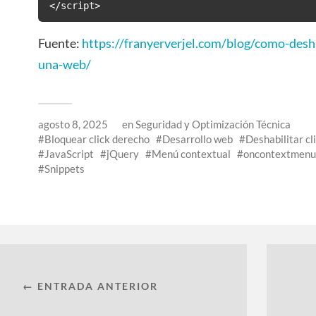
</script>
Fuente:
https://franyerverjel.com/blog/como-desha
una-web/
agosto 8, 2025
en
Seguridad y Optimización Técnica
Bloquear click derecho
Desarrollo web
Deshabilitar cl
JavaScript
jQuery
Menú contextual
oncontextmenu
Snippets
← ENTRADA ANTERIOR